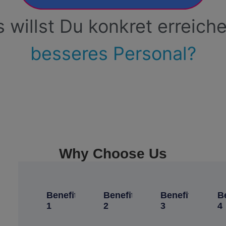
s
willst
Du
konkret
erreich
besseres
Personal?
Why Choose Us
Benefit
Benefit
Benefit
B
1
2
3
4