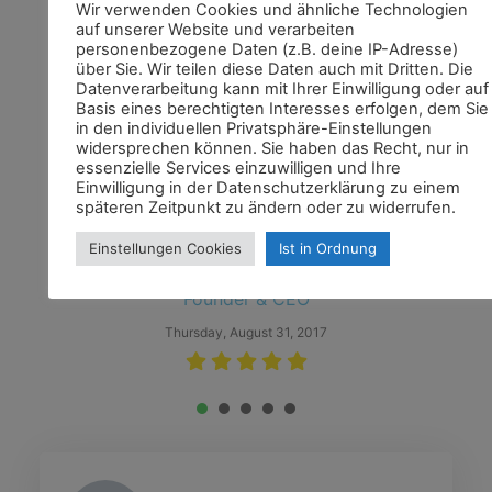
Wir verwenden Cookies und ähnliche Technologien
auf unserer Website und verarbeiten
personenbezogene Daten (z.B. deine IP-Adresse)
über Sie. Wir teilen diese Daten auch mit Dritten. Die
Datenverarbeitung kann mit Ihrer Einwilligung oder auf
Basis eines berechtigten Interesses erfolgen, dem Sie
Vielen Dank für die tolle Umsetzung meiner
in den individuellen Privatsphäre-Einstellungen
widersprechen können. Sie haben das Recht, nur in
Webseite! Ich bin stets sehr freundlich und
essenzielle Services einzuwilligen und Ihre
professionell beraten worden. Ich werde Herrn
Einwilligung in der Datenschutzerklärung zu einem
Roueche auf jeden Fall weiterempfehlen.
späteren Zeitpunkt zu ändern oder zu widerrufen.
Einstellungen Cookies
Ist in Ordnung
Mary Scott
Founder & CEO
Thursday, August 31, 2017
1
2
3
4
5