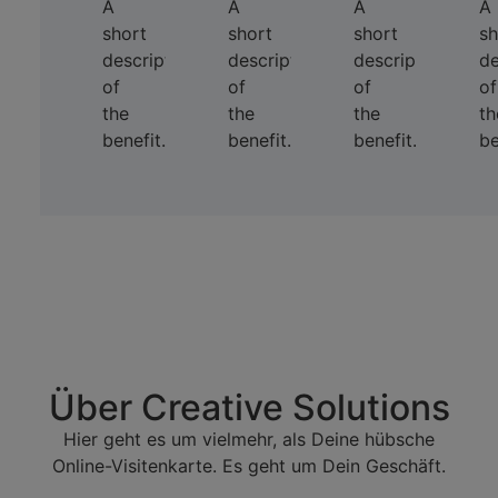
A
A
A
A
short
short
short
sh
description
description
description
de
of
of
of
of
the
the
the
th
benefit.
benefit.
benefit.
be
Über Creative Solutions
Hier geht es um vielmehr, als Deine hübsche
Online-Visitenkarte. Es geht um Dein Geschäft.