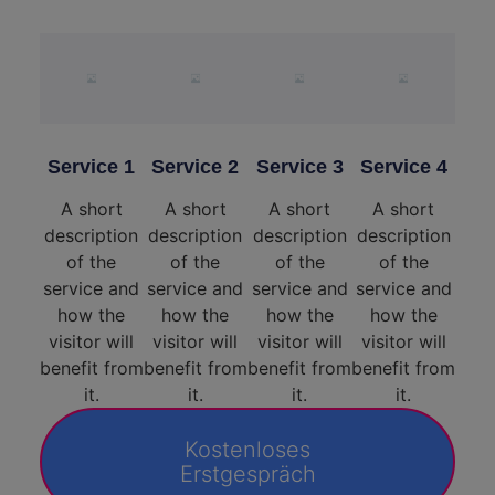
Service 1
Service 2
Service 3
Service 4
A short
A short
A short
A short
description
description
description
description
of the
of the
of the
of the
service and
service and
service and
service and
how the
how the
how the
how the
visitor will
visitor will
visitor will
visitor will
benefit from
benefit from
benefit from
benefit from
it.
it.
it.
it.
Kostenloses
Erstgespräch