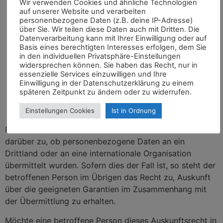
Wir verwenden Cookies und ähnliche Technologien
verfügbaren Informationen über die Herkunft
auf unserer Website und verarbeiten
personenbezogene Daten (z.B. deine IP-Adresse)
der Daten
über Sie. Wir teilen diese Daten auch mit Dritten. Die
das Bestehen einer automatisierten
Datenverarbeitung kann mit Ihrer Einwilligung oder auf
Entscheidungsfindung einschließlich Profiling
Basis eines berechtigten Interesses erfolgen, dem Sie
in den individuellen Privatsphäre-Einstellungen
gemäß Artikel 22 Abs.1 und 4 DS-GVO und —
widersprechen können. Sie haben das Recht, nur in
zumindest in diesen Fällen — aussagekräftige
essenzielle Services einzuwilligen und Ihre
Informationen über die involvierte Logik
Einwilligung in der Datenschutzerklärung zu einem
späteren Zeitpunkt zu ändern oder zu widerrufen.
sowie die Tragweite und die angestrebten
Auswirkungen einer derartigen Verarbeitung
Einstellungen Cookies
Ist in Ordnung
für die betroffene Person
Ferner steht der betroffenen Person ein Auskunftsrecht
darüber zu, ob personenbezogene Daten an ein
Drittland oder an eine internationale Organisation
übermittelt wurden. Sofern dies der Fall ist, so steht der
betroffenen Person im Übrigen das Recht zu, Auskunft
über die geeigneten Garantien im Zusammenhang mit
der Übermittlung zu erhalten.
Möchte eine betroffene Person dieses Auskunftsrecht in