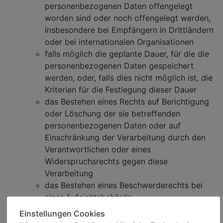
personenbezogenen Daten offengelegt
worden sind oder noch offengelegt werden,
insbesondere bei Empfängern in Drittländern
oder bei internationalen Organisationen
falls möglich die geplante Dauer, für die die
personenbezogenen Daten gespeichert
werden, oder, falls dies nicht möglich ist, die
Kriterien für die Festlegung dieser Dauer
das Bestehen eines Rechts auf Berichtigung
oder Löschung der sie betreffenden
personenbezogenen Daten oder auf
Einschränkung der Verarbeitung durch den
Verantwortlichen oder eines
Widerspruchsrechts gegen diese
Verarbeitung
das Bestehen eines Beschwerderechts bei
einer Aufsichtsbehörde
wenn die personenbezogenen Daten nicht bei
Einstellungen Cookies
der betroffenen Person erhoben werden: Alle